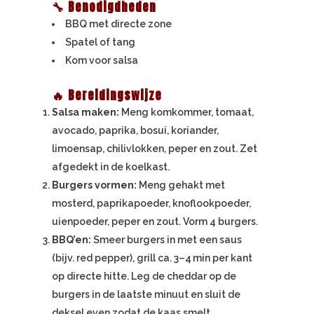
🔧 Benodigdheden
BBQ met directe zone
Spatel of tang
Kom voor salsa
🔥 Bereidingswijze
Salsa maken:
Meng komkommer, tomaat,
avocado, paprika, bosui, koriander,
limoensap, chilivlokken, peper en zout. Zet
afgedekt in de koelkast.
Burgers vormen:
Meng gehakt met
mosterd, paprikapoeder, knoflookpoeder,
uienpoeder, peper en zout. Vorm 4 burgers.
BBQ’en:
Smeer burgers in met een saus
(bijv. red pepper), grill ca. 3–4 min per kant
op directe hitte. Leg de cheddar op de
burgers in de laatste minuut en sluit de
deksel even zodat de kaas smelt.