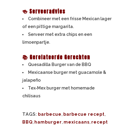
🍻 Serveeradvies
Combineer met een frisse Mexican lager
of een pittige margarita.
Serveer met extra chips en een
limoenpartje.
📚 Gerelateerde Gerechten
Quesadilla Burger van de BBQ
Mexicaanse burger met guacamole &
jalapeño
Tex‑Mex burger met homemade
chilisaus
TAGS:
barbecue
,
barbecue recept
,
BBQ
,
hamburger
,
mexicaans
,
recept