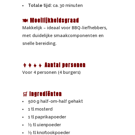
Totale tijd:
ca. 30 minuten
🍽 Moeilijkheidsgraad
Makkelijk – ideaal voor BBQ-liefhebbers,
met duidelijke smaakcomponenten en
snelle bereiding.
👨‍👩‍👧‍👦 Aantal personen
Voor 4 personen (4 burgers)
🛒 Ingrediënten
500 g half-om-half gehakt
1 tl mosterd
1 tl paprikapoeder
½ tl uienpoeder
½ tl knoflookpoeder