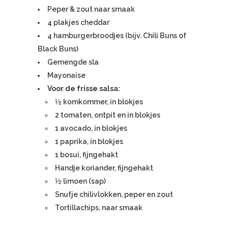
Peper & zout naar smaak
4 plakjes cheddar
4 hamburgerbroodjes (bijv. Chili Buns of
Black Buns)
Gemengde sla
Mayonaise
Voor de frisse salsa:
½ komkommer, in blokjes
2 tomaten, ontpit en in blokjes
1 avocado, in blokjes
1 paprika, in blokjes
1 bosui, fijngehakt
Handje koriander, fijngehakt
½ limoen (sap)
Snufje chilivlokken, peper en zout
Tortillachips, naar smaak