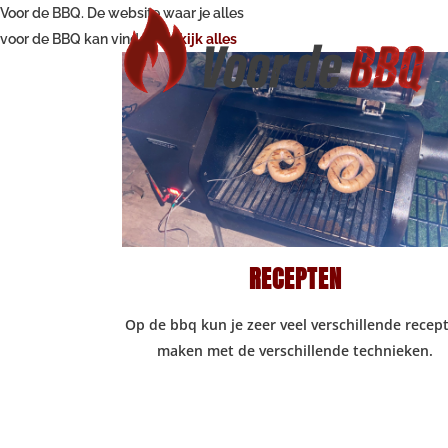
Voor de
BBQ.
De website waar je alles
voor de BBQ kan vinden.
Bekijk alles
RECEPTEN
Op de bbq kun je zeer veel verschillende recep
maken met de verschillende technieken.