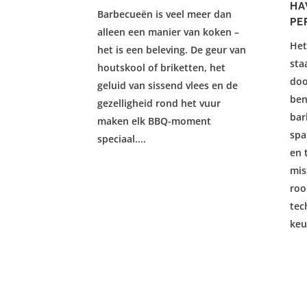
HA
Barbecueën is veel meer dan
PE
alleen een manier van koken –
Het
het is een beleving. De geur van
sta
houtskool of briketten, het
doo
geluid van sissend vlees en de
ben
gezelligheid rond het vuur
bar
maken elk BBQ-moment
spa
speciaal....
en 
mis
roo
tec
keu