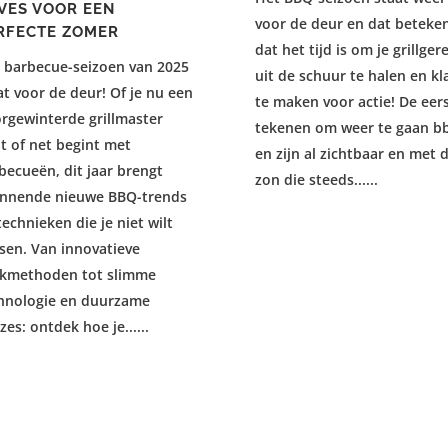
VES VOOR EEN
voor de deur en dat beteke
RFECTE ZOMER
dat het tijd is om je grillgere
 barbecue-seizoen van 2025
uit de schuur te halen en kl
at voor de deur! Of je nu een
te maken voor actie! De eer
rgewinterde grillmaster
tekenen om weer te gaan b
t of net begint met
en zijn al zichtbaar en met 
becueën, dit jaar brengt
zon die steeds......
nnende nieuwe BBQ-trends
technieken die je niet wilt
sen. Van innovatieve
kmethoden tot slimme
hnologie en duurzame
zes: ontdek hoe je......