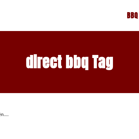
BBQ
direct bbq Tag
n....