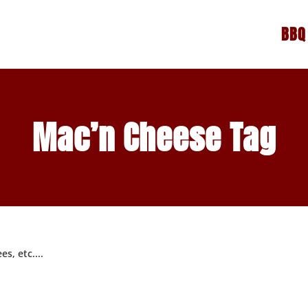
BBQ
Mac’n Cheese Tag
s, etc....