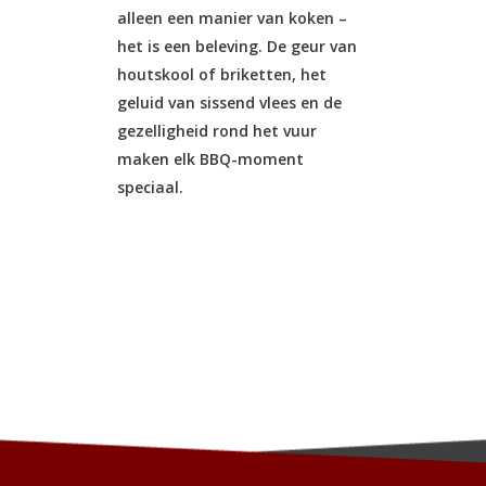
alleen een manier van koken –
Introducti
het is een beleving. De geur van
de meest 
houtskool of briketten, het
smaakvolle
geluid van sissend vlees en de
op de barb
gezelligheid rond het vuur
een rij ri
maken elk BBQ-moment
wel ‘fren
speciaal.
wanneer d
gesneden z
Nieuw-Zeel