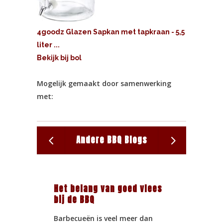
4goodz Glazen Sapkan met tapkraan - 5,5
liter ...
Bekijk bij bol
Mogelijk gemaakt door samenwerking
met:
Andere BBQ Blogs
Het belang van goed vlees
Recept: 
bij de BBQ
BBQ
Barbecueën is veel meer dan
Lamsrack 