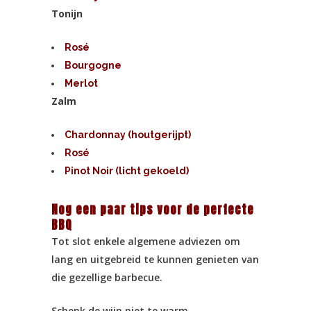
Tonijn
Rosé
Bourgogne
Merlot
Zalm
Chardonnay (houtgerijpt)
Rosé
Pinot Noir (licht gekoeld)
Nog een paar tips voor de perfecte
BBQ
Tot slot enkele algemene adviezen om
lang en uitgebreid te kunnen genieten van
die gezellige barbecue.
Schenk de wijn niet te warm